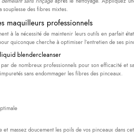
n
démêlant sans rinçage
après le nettoyage. Appliquez une
a souplesse des fibres mixtes.
s maquilleurs professionnels
ent à la nécessité de maintenir leurs outils en parfait ét
 pour quiconque cherche à optimiser l’entretien de ses pi
 liquid blendercleanser
é par de nombreux professionnels pour son efficacité et s
es impuretés sans endommager les fibres des pinceaux.
optimale
iède et massez doucement les poils de vos pinceaux dans cet