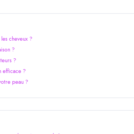
r les cheveux ?
aison ?
ateurs ?
n efficace ?
votre peau ?