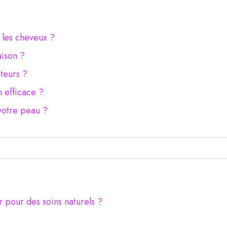
r les cheveux ?
aison ?
ateurs ?
n efficace ?
votre peau ?
 pour des soins naturels ?